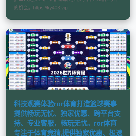
的机会。https://ky403.vip
科技观赛体验ror体育打造篮球赛事
提供畅玩无忧、独家优惠、跨平台支
持、专业客服，畅玩无忧。ror体育
专注于体育竞猜,提供独家优惠、极速