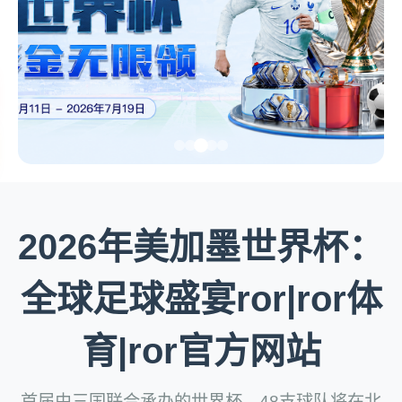
2026年美加墨世界杯：
全球足球盛宴ror|ror体
育|ror官方网站
首届由三国联合承办的世界杯，48支球队将在北