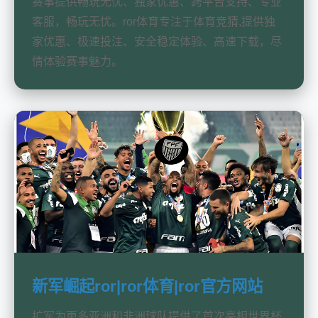
赛事提供畅玩无忧、独家优惠、跨平台支持、专业
客服，畅玩无忧。ror体育专注于体育竞猜,提供独
家优惠、极速投注、安全稳定体验、高速下载，尽
情体验赛事魅力。
新军崛起ror|ror体育|ror官方网站
扩军为更多亚洲和非洲球队提供了首次亮相世界杯