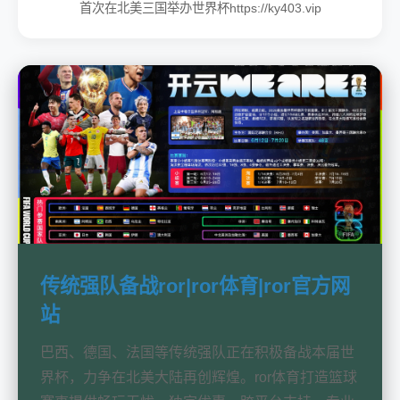
首次在北美三国举办世界杯https://ky403.vip
传统强队备战ror|ror体育|ror官方网
站
巴西、德国、法国等传统强队正在积极备战本届世
界杯，力争在北美大陆再创辉煌。ror体育打造篮球