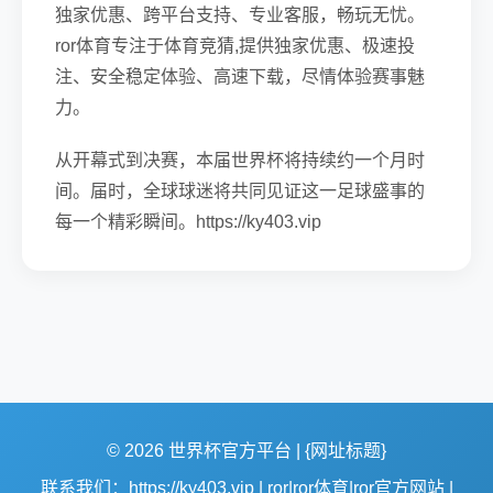
独家优惠、跨平台支持、专业客服，畅玩无忧。
ror体育专注于体育竞猜,提供独家优惠、极速投
注、安全稳定体验、高速下载，尽情体验赛事魅
力。
从开幕式到决赛，本届世界杯将持续约一个月时
间。届时，全球球迷将共同见证这一足球盛事的
每一个精彩瞬间。https://ky403.vip
© 2026 世界杯官方平台 | {网址标题}
联系我们：https://ky403.vip | ror|ror体育|ror官方网站 |