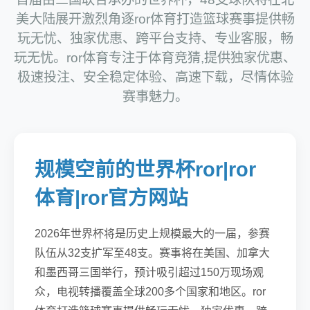
美大陆展开激烈角逐ror体育打造篮球赛事提供畅
玩无忧、独家优惠、跨平台支持、专业客服，畅
玩无忧。ror体育专注于体育竞猜,提供独家优惠、
极速投注、安全稳定体验、高速下载，尽情体验
赛事魅力。
规模空前的世界杯ror|ror
体育|ror官方网站
2026年世界杯将是历史上规模最大的一届，参赛
队伍从32支扩军至48支。赛事将在美国、加拿大
和墨西哥三国举行，预计吸引超过150万现场观
众，电视转播覆盖全球200多个国家和地区。ror